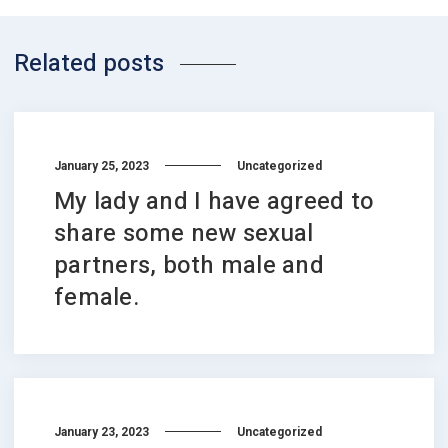
Related posts
January 25, 2023
Uncategorized
My lady and I have agreed to
share some new sexual
partners, both male and
female.
January 23, 2023
Uncategorized