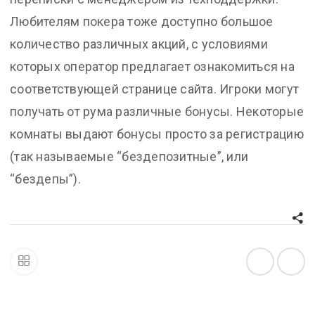
Любителям покера тоже доступно большое
количество различных акций, с условиями
которых оператор предлагает ознакомиться на
соответствующей странице сайта. Игроки могут
получать от рума различные бонусы. Некоторые
комнаты выдают бонусы просто за регистрацию
(так называемые “бездепозитные”, или
“бездепы”).