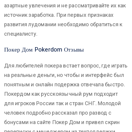
азартные увлечения и не рассматривайте их как
источник заработка. При первых признаках
развития лудомании необходимо обратиться к
специалисту.
Покер Дом Pokerdom Отзывы
Для любителей покера встает вопрос, где играть
на реальные деньги, но чтобы и интерфейс был
понятным и онлайн подержка отвечала быстро.
Покердом как русскоязычный рум подходит
для игроков России так и стран СНГ. Молодой
человек подробно рассказал про развод с
бонусами на сайте Покер Дом и привел скрин
переписки с менеджером из техподдержки.