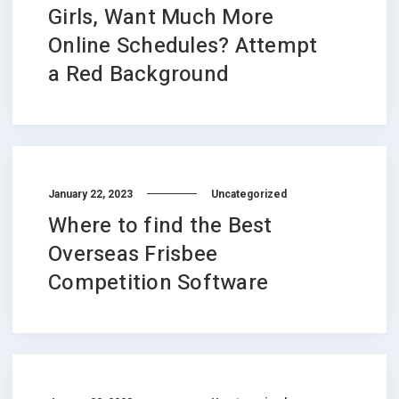
Girls, Want Much More
Online Schedules? Attempt
a Red Background
January 22, 2023
Uncategorized
Where to find the Best
Overseas Frisbee
Competition Software