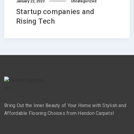
January 22, 2023
Uncategorized
Startup companies and
Rising Tech
Bring Out the Inner Beauty of Your Home with Stylish and
Affordable Flooring Choices from Hendon Carpets!