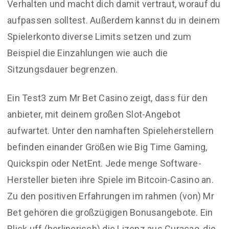
Verhalten und macht dich damit vertraut, worauf du
aufpassen solltest. Außerdem kannst du in deinem
Spielerkonto diverse Limits setzen und zum
Beispiel die Einzahlungen wie auch die
Sitzungsdauer begrenzen.
Ein Test3 zum Mr Bet Casino zeigt, dass für den
anbieter, mit deinem großen Slot-Angebot
aufwartet. Unter den namhaften Spieleherstellern
befinden einander Größen wie Big Time Gaming,
Quickspin oder NetEnt. Jede menge Software-
Hersteller bieten ihre Spiele im Bitcoin-Casino an.
Zu den positiven Erfahrungen im rahmen (von) Mr
Bet gehören die großzügigen Bonusangebote. Ein
Blick uff (berlinerisch) die Lizenz aus Curaçao, die