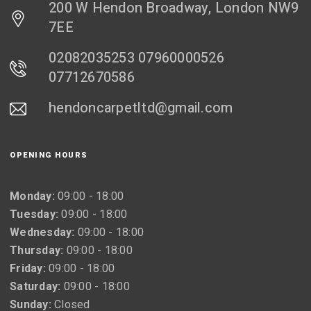
200 W Hendon Broadway, London NW9
7EE
02082035253 07960000526
07712670586
hendoncarpetltd@gmail.com
OPENING HOURS
Monday:
09:00 - 18:00
Tuesday:
09:00 - 18:00
Wednesday:
09:00 - 18:00
Thursday:
09:00 - 18:00
Friday:
09:00 - 18:00
Saturday:
09:00 - 18:00
Sunday:
Closed