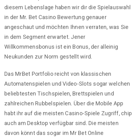
diesem Lebenslage haben wir dir die Spielauswahl
in der Mr. Bet Casino Bewertung genauer
angeschaut und möchten Ihnen verraten, was Sie
in dem Segment erwartet. Jener
Willkommensbonus ist ein Bonus, der alleinig
Neukunden zur Norm gestellt wird.
Das MrBet Portfolio reicht von klassischen
Automatenspielen und Video-Slots sogar welchen
beliebtesten Tischspielen, Brettspielen und
zahlreichen Rubbelspielen. Über die Mobile App
habt ihr auf die meisten Casino-Spiele Zugriff, chip
auch am Desktop verfügbar sind. Die meisten
davon könnt das sogar im Mr Bet Online