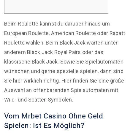
Beim Roulette kannst du darüber hinaus um
European Roulette, American Roulette oder Rabatt
Roulette wählen. Beim Black Jack warten unter
anderem Black Jack Royal Pairs oder das
klassische Black Jack. Sowie Sie Spielautomaten
wünschen und gerne spezielle spielen, dann sind
Sie hier wirklich richtig. Hier finden Sie eine große
Auswahl an offenbarenden Spielautomaten mit
Wild- und Scatter-Symbolen.
Vom Mrbet Casino Ohne Geld
Spielen: Ist Es Möglich?