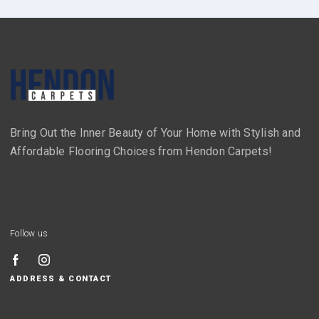
Bring Out the Inner Beauty of Your Home with Stylish and
Affordable Flooring Choices from Hendon Carpets!
Follow us
ADDRESS & CONTACT