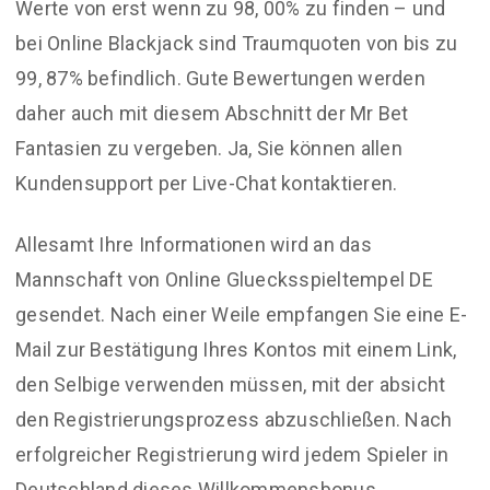
Werte von erst wenn zu 98, 00% zu finden – und
bei Online Blackjack sind Traumquoten von bis zu
99, 87% befindlich. Gute Bewertungen werden
daher auch mit diesem Abschnitt der Mr Bet
Fantasien zu vergeben. Ja, Sie können allen
Kundensupport per Live-Chat kontaktieren.
Allesamt Ihre Informationen wird an das
Mannschaft von Online Gluecksspieltempel DE
gesendet. Nach einer Weile empfangen Sie eine E-
Mail zur Bestätigung Ihres Kontos mit einem Link,
den Selbige verwenden müssen, mit der absicht
den Registrierungsprozess abzuschließen. Nach
erfolgreicher Registrierung wird jedem Spieler in
Deutschland dieses Willkommensbonus