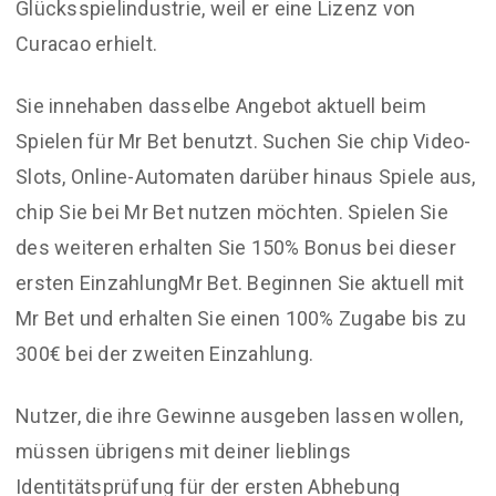
Glücksspielindustrie, weil er eine Lizenz von
Curacao erhielt.
Sie innehaben dasselbe Angebot aktuell beim
Spielen für Mr Bet benutzt. Suchen Sie chip Video-
Slots, Online-Automaten darüber hinaus Spiele aus,
chip Sie bei Mr Bet nutzen möchten. Spielen Sie
des weiteren erhalten Sie 150% Bonus bei dieser
ersten EinzahlungMr Bet. Beginnen Sie aktuell mit
Mr Bet und erhalten Sie einen 100% Zugabe bis zu
300€ bei der zweiten Einzahlung.
Nutzer, die ihre Gewinne ausgeben lassen wollen,
müssen übrigens mit deiner lieblings
Identitätsprüfung für der ersten Abhebung