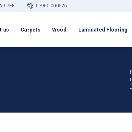
NW9 7EE
07960 000526
t us
Carpets
Wood
Laminated Flooring
D
Ü