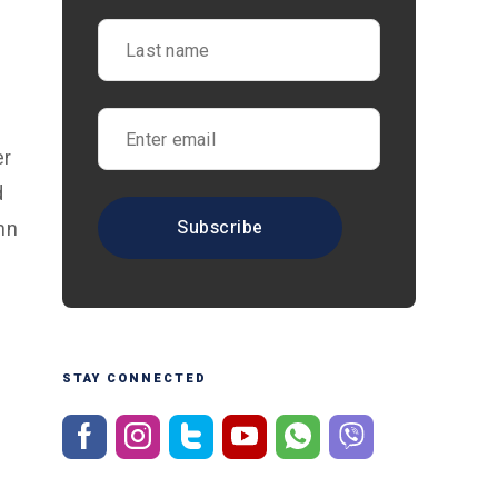
er
d
nn
STAY CONNECTED