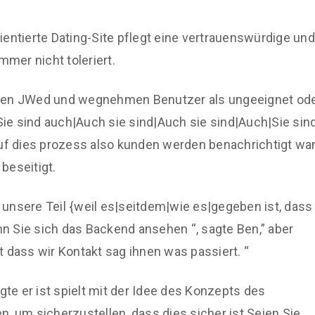
entierte Dating-Site pflegt eine vertrauenswürdige und
mer nicht toleriert.
chen JWed und wegnehmen Benutzer als ungeeignet od
|Sie sind auch|Auch sie sind|Auch sie sind|Auch|Sie sin
auf dies prozess also kunden werden benachrichtigt wa
 beseitigt.
r unsere Teil {weil es|seitdem|wie es|gegeben ist, dass
 Sie sich das Backend ansehen “, sagte Ben,” aber
 dass wir Kontakt sag ihnen was passiert. “
e er ist spielt mit der Idee des Konzepts des
, um sicherzustellen, dass dies sicher ist Seien Sie