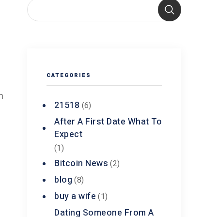
CATEGORIES
n
21518
(6)
After A First Date What To
Expect
(1)
Bitcoin News
(2)
blog
(8)
buy a wife
(1)
9
Dating Someone From A