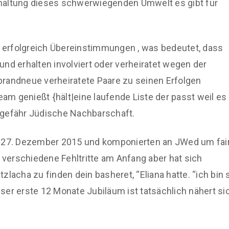
haltung dieses schwerwiegenden Umwelt es gibt für
80 erfolgreich Übereinstimmungen , was bedeutet, dass
nd erhalten involviert oder verheiratet wegen der
brandneue verheiratete Paare zu seinen Erfolgen
m genießt {hält|eine laufende Liste der passt weil es
ngefähr Jüdische Nachbarschaft.
m 27. Dezember 2015 und komponierten an JWed um fai
e verschiedene Fehltritte am Anfang aber hat sich
lacha zu finden dein basheret, “Eliana hatte. “ich bin 
ser erste 12 Monate Jubiläum ist tatsächlich nähert si