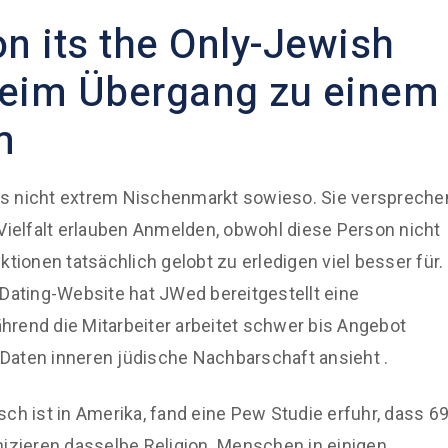
 its the Only-Jewish
beim Übergang zu einem
m
ites nicht extrem Nischenmarkt sowieso. Sie verspreche
Vielfalt erlauben Anmelden, obwohl diese Person nicht
onen tatsächlich gelobt zu erledigen viel besser für.
Dating-Website hat JWed bereitgestellt eine
rend die Mitarbeiter arbeitet schwer bis Angebot
e Daten inneren jüdische Nachbarschaft ansieht .
ch ist in Amerika, fand eine Pew Studie erfuhr, dass 6
zieren dasselbe Religion. Menschen in einigen