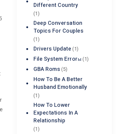
Different Country
(1)
5
Deep Conversation
Topics For Couples
(1)
Drivers Update
(1)
File System Errorы
(1)
GBA Roms
(5)
t
How To Be A Better
Husband Emotionally
(1)
r
How To Lower
ie
Expectations In A
Relationship
(1)