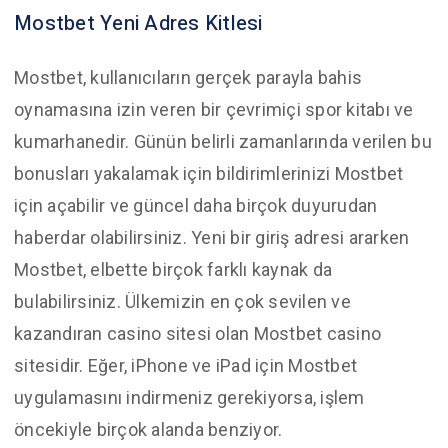
Mostbet Yeni Adres Kitlesi
Mostbet, kullanıcıların gerçek parayla bahis
oynamasına izin veren bir çevrimiçi spor kitabı ve
kumarhanedir. Günün belirli zamanlarında verilen bu
bonusları yakalamak için bildirimlerinizi Mostbet
için açabilir ve güncel daha birçok duyurudan
haberdar olabilirsiniz. Yeni bir giriş adresi ararken
Mostbet, elbette birçok farklı kaynak da
bulabilirsiniz. Ülkemizin en çok sevilen ve
kazandıran casino sitesi olan Mostbet casino
sitesidir. Eğer, iPhone ve iPad için Mostbet
uygulamasını indirmeniz gerekiyorsa, işlem
öncekiyle birçok alanda benziyor.