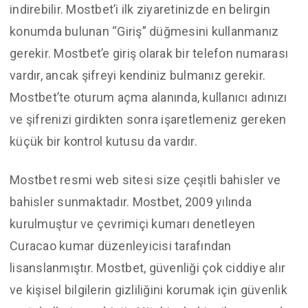
indirebilir. Mostbet’i ilk ziyaretinizde en belirgin
konumda bulunan “Giriş” düğmesini kullanmanız
gerekir. Mostbet’e giriş olarak bir telefon numarası
vardır, ancak şifreyi kendiniz bulmanız gerekir.
Mostbet’te oturum açma alanında, kullanıcı adınızı
ve şifrenizi girdikten sonra işaretlemeniz gereken
küçük bir kontrol kutusu da vardır.
Mostbet resmi web sitesi size çeşitli bahisler ve
bahisler sunmaktadır. Mostbet, 2009 yılında
kurulmuştur ve çevrimiçi kumarı denetleyen
Curacao kumar düzenleyicisi tarafından
lisanslanmıştır. Mostbet, güvenliği çok ciddiye alır
ve kişisel bilgilerin gizliliğini korumak için güvenlik