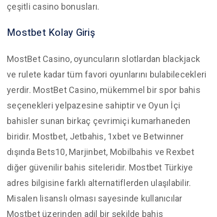
çeşitli casino bonusları.
Mostbet Kolay Giriş
MostBet Casino, oyuncuların slotlardan blackjack
ve rulete kadar tüm favori oyunlarını bulabilecekleri
yerdir. MostBet Casino, mükemmel bir spor bahis
seçenekleri yelpazesine sahiptir ve Oyun İçi
bahisler sunan birkaç çevrimiçi kumarhaneden
biridir. Mostbet, Jetbahis, 1xbet ve Betwinner
dışında Bets10, Marjinbet, Mobilbahis ve Rexbet
diğer güvenilir bahis siteleridir. Mostbet Türkiye
adres bilgisine farklı alternatiflerden ulaşılabilir.
Misalen lisanslı olması sayesinde kullanıcılar
Mostbet üzerinden adil bir şekilde bahis