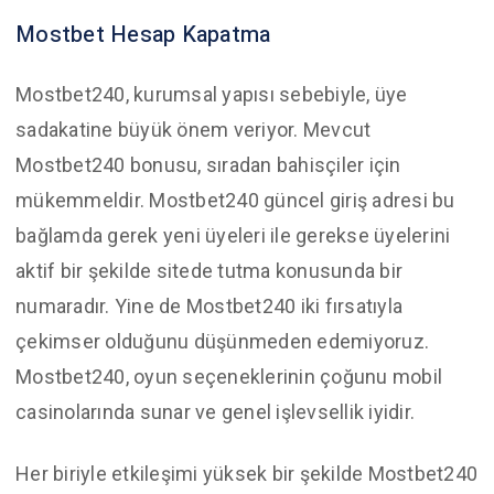
Mostbet Hesap Kapatma
Mostbet240, kurumsal yapısı sebebiyle, üye
sadakatine büyük önem veriyor. Mevcut
Mostbet240 bonusu, sıradan bahisçiler için
mükemmeldir. Mostbet240 güncel giriş adresi bu
bağlamda gerek yeni üyeleri ile gerekse üyelerini
aktif bir şekilde sitede tutma konusunda bir
numaradır. Yine de Mostbet240 iki fırsatıyla
çekimser olduğunu düşünmeden edemiyoruz.
Mostbet240, oyun seçeneklerinin çoğunu mobil
casinolarında sunar ve genel işlevsellik iyidir.
Her biriyle etkileşimi yüksek bir şekilde Mostbet240