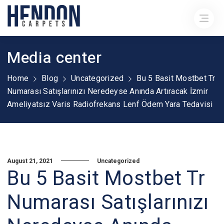
Media center
Home
Blog
Uncategorized
Bu 5 Basit Mostbet Tr
Numarası Satışlarınızı Neredeyse Anında Artıracak İzmir
Ameliyatsız Varis Radiofrekans Lenf Ödem Yara Tedavisi
August 21, 2021
Uncategorized
Bu 5 Basit Mostbet Tr
Numarası Satışlarınızı