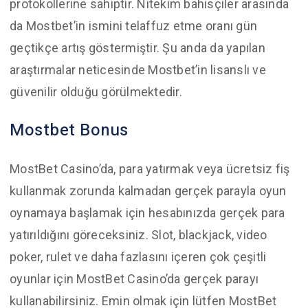
protokollerine sahiptir. Nitekim bahisçiler arasında
da Mostbet’in ismini telaffuz etme oranı gün
geçtikçe artış göstermiştir. Şu anda da yapılan
araştırmalar neticesinde Mostbet’in lisanslı ve
güvenilir olduğu görülmektedir.
Mostbet Bonus
MostBet Casino’da, para yatırmak veya ücretsiz fiş
kullanmak zorunda kalmadan gerçek parayla oyun
oynamaya başlamak için hesabınızda gerçek para
yatırıldığını göreceksiniz. Slot, blackjack, video
poker, rulet ve daha fazlasını içeren çok çeşitli
oyunlar için MostBet Casino’da gerçek parayı
kullanabilirsiniz. Emin olmak için lütfen MostBet